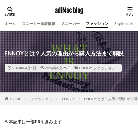
adiMac blog
ホーム
スニーカー新着情報
スニーカー
ファッション
English (U.S.)
タグ
jjjjound
NB
NewBalance
ジョウンド
ニューバランス
ENNOYとは？人気の理由から購入方法まで解説
検索
2024年4月5日
2024年5月29日
ENNOY
,
ファッション
HOME
ファッション
ENNOY
ENNOYとは？人気の理由から
※本記事は一部PRを含みます