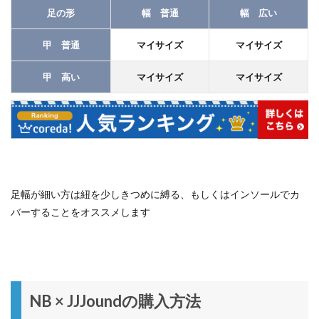
足の形
幅 普通
幅 広い
甲 普通
マイサイズ
マイサイズ
甲 高い
マイサイズ
マイサイズ
足幅が細い方は紐を少しきつめに縛る、もしくはインソールでカ
バーすることをオススメします
NB × JJJoundの購入方法