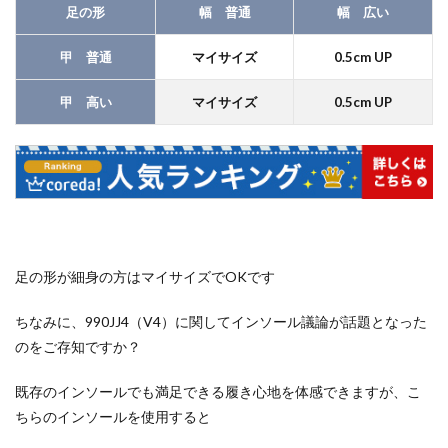
足の形
幅 普通
幅 広い
甲 普通
マイサイズ
0.5cm UP
甲 高い
マイサイズ
0.5cm UP
足の形が細身の方はマイサイズでOKです
ちなみに、990JJ4（V4）に関してインソール議論が話題となった
のをご存知ですか？
既存のインソールでも満足できる履き心地を体感できますが、こ
ちらのインソールを使用すると