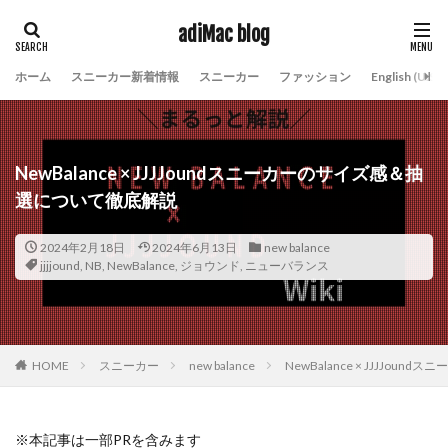
adiMac blog
ホーム
スニーカー新着情報
スニーカー
ファッション
English (U.S.)
タグ
jjjjound
NB
NewBalance
ジョウンド
ニューバランス
NewBalance × JJJJoundスニーカーのサイズ感＆抽
選について徹底解説
検索
2024年2月18日
2024年6月13日
new balance
jjjjound
,
NB
,
NewBalance
,
ジョウンド
,
ニューバランス
HOME
スニーカー
new balance
NewBalance × JJJJo
※本記事は一部PRを含みます